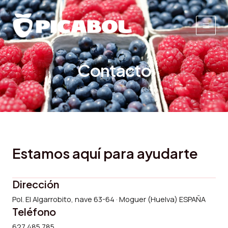
Ir
Main
al
Men
contenido
Contacto
Estamos aquí para ayudarte
Dirección
Pol. El Algarrobito, nave 63-64 · Moguer (Huelva) ESPAÑA
Teléfono
627 485 785